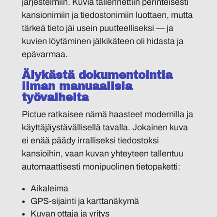
järjestelmiin. Kuvia tallennettiin perinteisesti
kansionimiin ja tiedostonimiin luottaen, mutta
tärkeä tieto jäi usein puutteelliseksi — ja
kuvien löytäminen jälkikäteen oli hidasta ja
epävarmaa.
Älykästä dokumentointia
ilman manuaalisia
työvaiheita
Pictue ratkaisee nämä haasteet modernilla ja
käyttäjäystävällisellä tavalla. Jokainen kuva
ei enää päädy irralliseksi tiedostoksi
kansioihin, vaan kuvan yhteyteen tallentuu
automaattisesti monipuolinen tietopaketti:
Aikaleima
GPS-sijainti ja karttanäkymä
Kuvan ottaja ja yritys