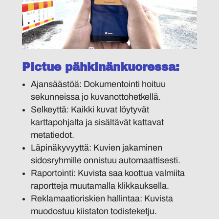
Pictue pähkinänkuoressa:
Ajansäästöä
: Dokumentointi hoituu
sekunneissa jo kuvanottohetkellä.
Selkeyttä
: Kaikki kuvat löytyvät
karttapohjalta ja sisältävät kattavat
metatiedot.
Läpinäkyvyyttä
: Kuvien jakaminen
sidosryhmille onnistuu automaattisesti.
Raportointi
: Kuvista saa koottua valmiita
raportteja muutamalla klikkauksella.
Reklamaatioriskien hallintaa
: Kuvista
muodostuu kiistaton todisteketju.