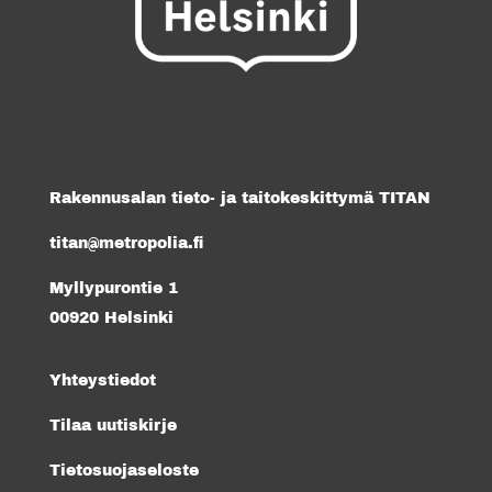
Rakennusalan tieto- ja taitokeskittymä TITAN
titan@metropolia.fi
Myllypurontie 1
00920 Helsinki
Yhteystiedot
Tilaa uutiskirje
Tietosuojaseloste