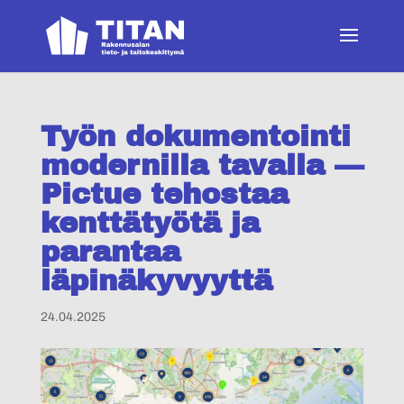
Skip
to
content
Työn dokumentointi
modernilla tavalla —
Pictue tehostaa
kenttätyötä ja
parantaa
läpinäkyvyyttä
24.04.2025