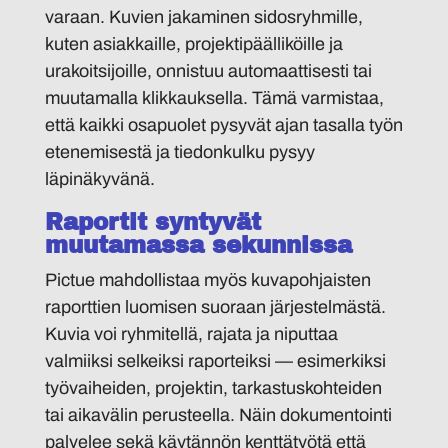
varaan. Kuvien jakaminen sidosryhmille,
kuten asiakkaille, projektipäälliköille ja
urakoitsijoille, onnistuu automaattisesti tai
muutamalla klikkauksella. Tämä varmistaa,
että kaikki osapuolet pysyvät ajan tasalla työn
etenemisestä ja tiedonkulku pysyy
läpinäkyvänä.
Raportit syntyvät
muutamassa sekunnissa
Pictue mahdollistaa myös kuvapohjaisten
raporttien luomisen suoraan järjestelmästä.
Kuvia voi ryhmitellä, rajata ja niputtaa
valmiiksi selkeiksi raporteiksi — esimerkiksi
työvaiheiden, projektin, tarkastuskohteiden
tai aikavälin perusteella. Näin dokumentointi
palvelee sekä käytännön kenttätyötä että